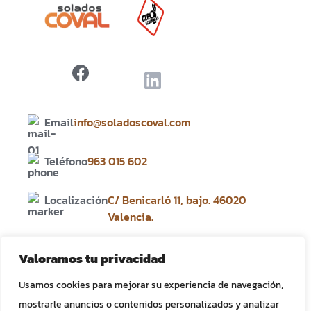
Email
info@soladoscoval.com
Teléfono
963 015 602
Localización
C/ Benicarló 11, bajo. 46020
Valencia.
Servicios
Valoramos tu privacidad
Proyectos
Sobre nosotros
Usamos cookies para mejorar su experiencia de navegación,
Contacto
mostrarle anuncios o contenidos personalizados y analizar